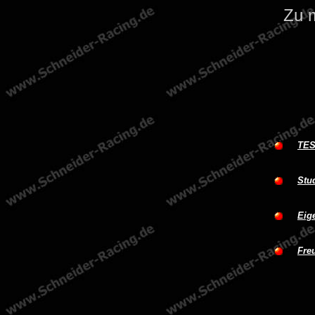
Zu 
TE
Stu
Eig
Fre